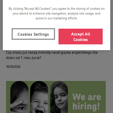
By clicking “Accept All Cookies”, you agree to the storing of cookies on
your device to enhance site navigation, analyze site usage, and
assist in our marketing efforts.
Accept All
Cookies Settings
Cookies
Dzień dobry! Jesteśmy Kids&Us Gdansk Oliwa
Czy znasz już naszą metodę nauki języka angielskiego dla
dzieci od 1. roku życia?
18/05/2026