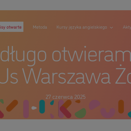
isy otwarte
Metoda
Kursy języka angielskiego
Akt
edługo otwieram
Us Warszawa Żol
27 czerwca 2025