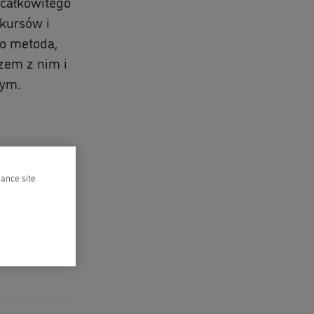
całkowitego
kursów i
to metoda,
zem z nim i
nym.
hance site