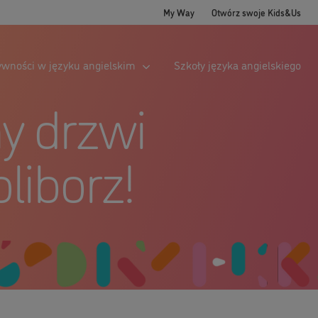
My Way
Otwórz swoje Kids&Us
ywności w języku angielskim
Szkoły języka angielskiego
y drzwi
iborz!