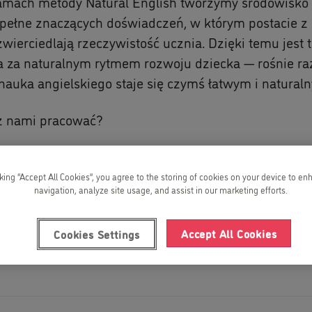
amach metody Natural English tworzymy środowisko 
 pełne znaczących doświadczeń, w którym postacie z 
wierciedlają rzeczywistość ucznia. Dzięki temu jest 
a za naturalnym rytmem rozwoju dziecka — rośnie ra
 nauka angielskiego staje się czymś łatwym i natural
z nami pracować?
się z nami:
zoliborz@kidsandus.pl
cking “Accept All Cookies”, you agree to the storing of cookies on your device to en
navigation, analyze site usage, and assist in our marketing efforts.
ia!
Accept All Cookies
Cookies Settings