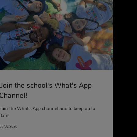
Join the school's What's App
Channel!
Join the What's App channel and to keep up to
date!
03/07/2026