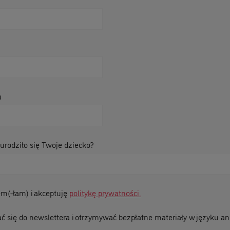
u
urodziło się Twoje dziecko?
em(-łam) i akceptuję
politykę prywatności.
ć się do newslettera i otrzymywać bezpłatne materiały w języku an