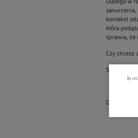
Dlatego w r
zanurzenia,
kontekst odz
która podąż
sprawia, że
Czy chcesz 
Skontaktuj 
By cli
Do zobaczen