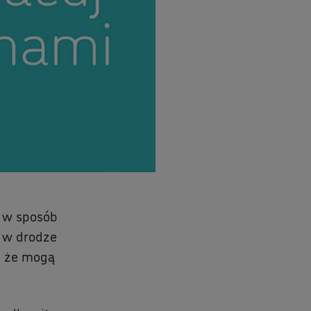
ę w sposób
m w drodze
y, że mogą