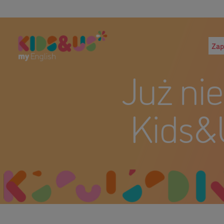
Zap
Już ni
Kids&