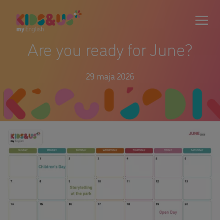
Are you ready for June?
29 maja 2026