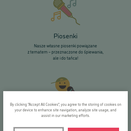
Piosenki
Nasze własne piosenki powiązane
z tematem – przeznaczone do śpiewania,
ale i do tańca!
By clicking “Accept All Cookies”, you agree to the storing of cookies on
your device to enhance site navigation, analyze site usage, and
Występy kadry
assist in our marketing efforts.
Na scenę wchodzą nasi opiekunowie.
Przebierają się i występują przed dziećmi,