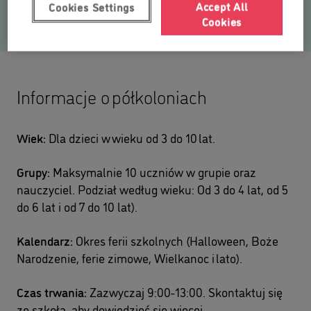
Accept All
Cookies Settings
które dobrze odgrywają rolę fanów.
Cookies
Informacje o półkoloniach
Wiek:
Dla dzieci w wieku od 3 do 10 lat.
Grupy:
Maksymalnie 10 uczniów w grupie oraz
nauczyciel. Podział według wieku: Od 3 do 4 lat, od 5
do 6 lat i od 7 do 10 lat).
Kalendarz:
Okres ferii szkolnych (Halloween, Boże
Narodzenie, ferie zimowe, Wielkanoc i lato).
Czas trwania:
Zazwyczaj 9:00-13:00. Skontaktuj się
ze szkołą, aby dowiedzieć się więcej.