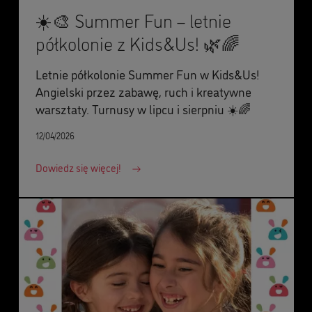
☀️🎨 Summer Fun – letnie
półkolonie z Kids&Us! 🌿🌈
Letnie półkolonie Summer Fun w Kids&Us!
Angielski przez zabawę, ruch i kreatywne
warsztaty. Turnusy w lipcu i sierpniu ☀️🌈
12/04/2026
Dowiedz się więcej!